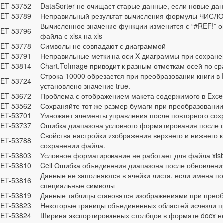
ET-53752
DataSorter не очищает старые данные, если новые да
ET-53789
Неправильный результат вычисления формулы ЧИС
Вычисленное значение функции изменится с “#REF!” о
ET-53796
файла с xlsx на xls
ET-53778
Символы не совпадают с диаграммой
ET-53791
Неправильные метки на оси X диаграммы при сохран
ET-53814
Chart.ToImage приводит к разным отметкам осей по ср
Строка 10000 обрезается при преобразовании книги в 
ET-53724
установлено значение true.
ET-53672
Проблема с отображением макета содержимого в Exce
ET-53562
Сохраняйте тот же размер бумаги при преобразовании 
ET-53701
Умножает элементы управления после повторного сох
ET-53737
Ошибка диапазона условного форматирования после 
Свойства настройки изображения верхнего и нижнего 
ET-53788
сохранении файла.
ET-53803
Условное форматирование не работает для файла xlsb
ET-53810
Cell Ошибка объединения диапазона после обновлени
Данные не заполняются в ячейки листа, если имена п
ET-53816
специальные символы
ET-53819
Данные таблицы становятся изображениями при преобр
ET-53823
Некоторые границы объединенных областей исчезли пр
ET-53824
Ширина экспортированных столбцов в формате docx не 