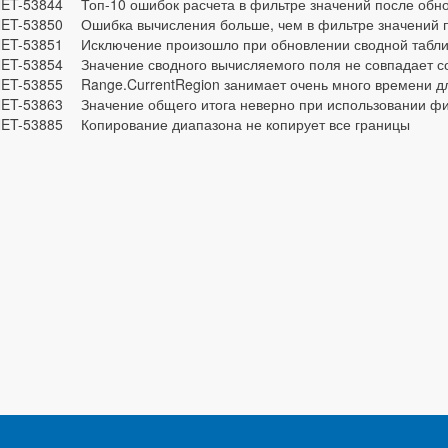
ET-53844
Топ-10 ошибок расчета в фильтре значений после обн
ET-53850
Ошибка вычисления больше, чем в фильтре значений 
ET-53851
Исключение произошло при обновлении сводной табл
ET-53854
Значение сводного вычисляемого поля не совпадает с
ET-53855
Range.CurrentRegion занимает очень много времени дл
ET-53863
Значение общего итога неверно при использовании фи
ET-53885
Копирование диапазона не копирует все границы