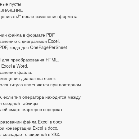
нные пусты
ЛОЗНАЧЕНИЕ
ценивать!" после изменения формата
ении файла в формате PDF
авнению с диаграммой Excel.
PDF, когда для OnePagePerSheet
l для преобразования HTML.
Excel в Word.
ранения файла.
смещения диапазона ячеек
колонтитула изменяются при повторном
, если тип оператора находится между
я сводной таблицы
олей смарт-маркеров содержат
азовании файла Excel в docx.
и конвертации Excel в docx.
совпадает с шириной в xlsx.