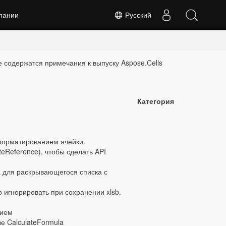
пании
Русский
це содержатся примечания к выпуску Aspose.Cells
Категория
форматированием ячейки.
teReference), чтобы сделать API
 для раскрывающегося списка с
игнорировать при сохранении xlsb.
нием
е CalculateFormula