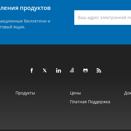
вления продуктов
мационные бюллетени и
товый ящик.
Продукты
Цены
До
Платная Поддержка