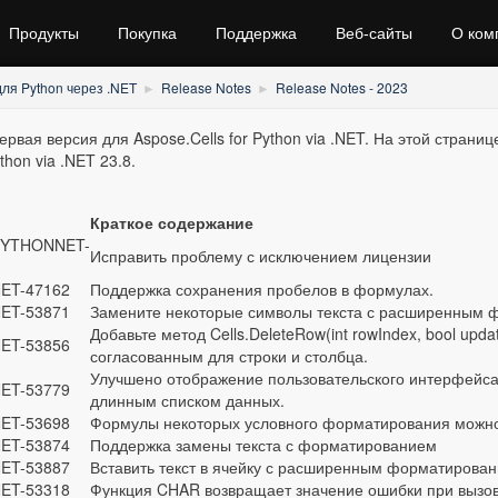
Продукты
Покупка
Поддержка
Веб‑сайты
О ком
для Python через .NET
Release Notes
Release Notes - 2023
ервая версия для Aspose.Cells for Python via .NET. На этой страни
ython via .NET 23.8.
Краткое содержание
PYTHONNET-
Исправить проблему с исключением лицензии
ET-47162
Поддержка сохранения пробелов в формулах.
ET-53871
Замените некоторые символы текста с расширенным 
Добавьте метод Cells.DeleteRow(int rowIndex, bool upda
ET-53856
согласованным для строки и столбца.
Улучшено отображение пользовательского интерфейса
ET-53779
длинным списком данных.
ET-53698
Формулы некоторых условного форматирования можно 
ET-53874
Поддержка замены текста с форматированием
ET-53887
Вставить текст в ячейку с расширенным форматирова
ET-53318
Функция CHAR возвращает значение ошибки при вызов