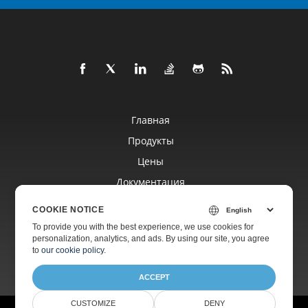
Главная
Продукты
Цены
Документация
Бесплатная Поддержка
COOKIE NOTICE
To provide you with the best experience, we use cookies for
personalization, analytics, and ads. By using our site, you agree
Платная Поддержка
to
our cookie policy
.
ACCEPT
CUSTOMIZE
DENY