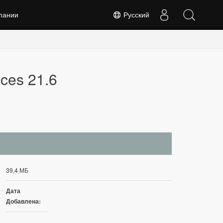
пании
Русский
ices 21.6
39,4 МБ
Дата
Добавлена: