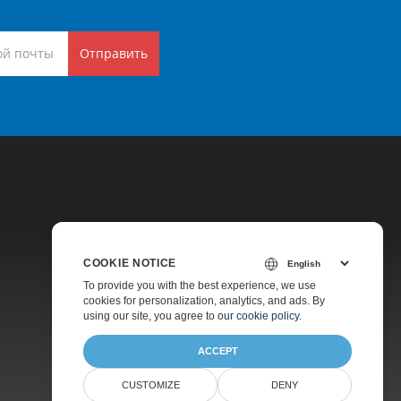
Отправить
COOKIE NOTICE
Цены
To provide you with the best experience, we use
cookies for personalization, analytics, and ads. By
Платная Поддержка
using our site, you agree to
our cookie policy
.
О Компании
ACCEPT
CUSTOMIZE
DENY