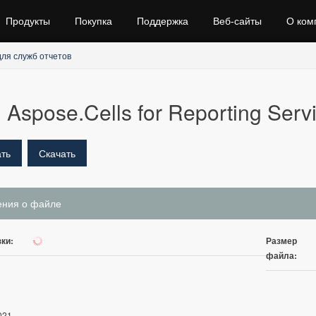
Продукты
Покупка
Поддержка
Веб‑сайты
О ком
для служб отчетов
Aspose.Cells for Reporting Serv
ть
Скачать
ения о файле
ки:
Размер
4
файла:
021