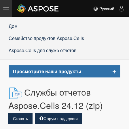
Переключить
Русский
навигацию
Дом
Семейство продуктов Aspose.Cells
Aspose.Cells для служб отчетов
Toggle
Просмотрите наши продукты
navigat
Службы отчетов
Aspose.Cells 24.12 (zip)
Скачать
Форум поддержки