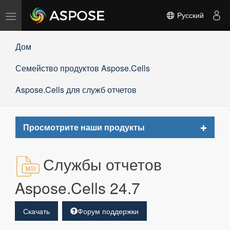
Переключить
Русский
навигацию
Дом
Семейство продуктов Aspose.Cells
Aspose.Cells для служб отчетов
Toggle
Просмотрите наши продукты
navigat
Службы отчетов
Aspose.Cells 24.7
Скачать
Форум поддержки