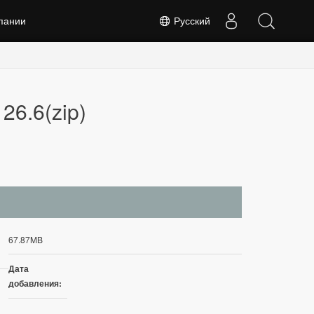
пании
Русский
26.6(zip)
67.87MB
Дата
добавления: