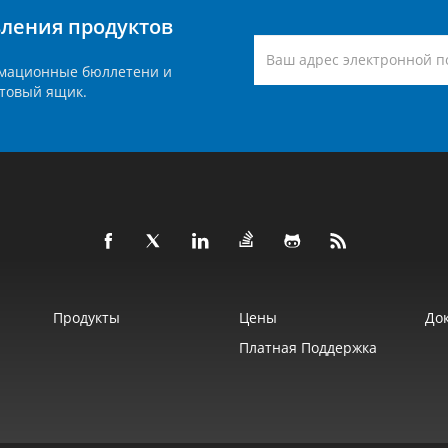
вления продуктов
мационные бюллетени и
товый ящик.
Продукты
Цены
До
Платная Поддержка