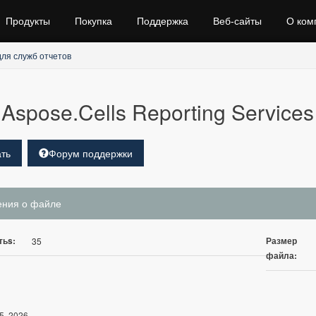
Продукты
Покупка
Поддержка
Веб‑сайты
О ком
для служб отчетов
Aspose.Cells Reporting Services 
ть
Форум поддержки
ения о файле
тьs:
Размер
35
файла:
5, 2026