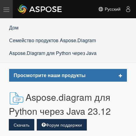
Переключить
Русский
навигацию
Дом
Семейство продуктов Aspose.Diagram
Aspose.Diagram для Python через Java
Toggle
Просмотрите наши продукты
navigat
Aspose.diagram для
Python через Java 23.12
Скачать
Форум поддержки