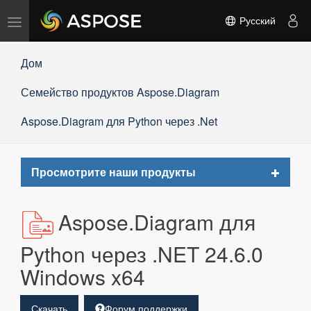
Переключить
Русский
навигацию
Дом
Семейство продуктов Aspose.Diagram
Aspose.Diagram для Python через .Net
Toggle
Просмотрите наши продукты
navigat
Aspose.Diagram для
Python через .NET 24.6.0
Windows x64
Скачать
Форум поддержки