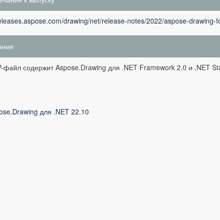
releases.aspose.com/drawing/net/release-notes/2022/aspose-drawing-fo
ание
P-файл содержит Aspose.Drawing для .NET Framework 2.0 и .NET Sta
ose.Drawing для .NET 22.10