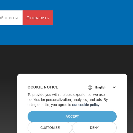
Отправить
COOKIE NOTICE
Цены
To provide you with the best experience, we use
cookies for personalization, analytics, and ads. By
Платная Поддержка
using our site, you agree to
our cookie policy
.
О Компании
ACCEPT
CUSTOMIZE
DENY