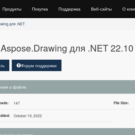
Продукты
Покупка
Поддержка
Веб‑сайты
О ком
awing для .NET
Aspose.Drawing для .NET 22.10
ть
Форум поддержки
ения о файле
oads:
File Size:
147
Added:
October 19, 2022
чания к выпуску