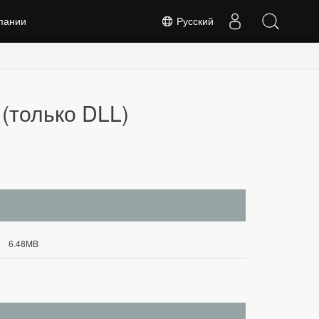
пании
Русский
 (только DLL)
6.48MB