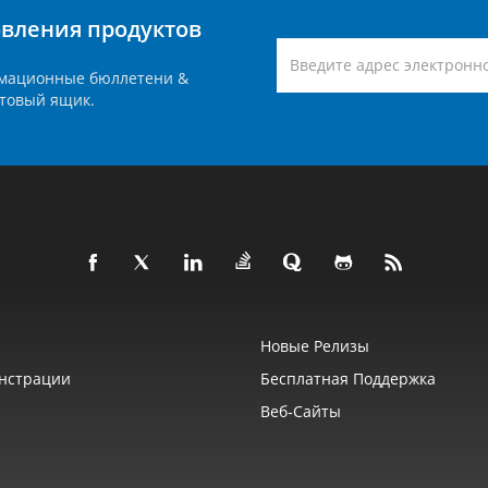
вления продуктов
мационные бюллетени &
товый ящик.
Новые Релизы
нстрации
Бесплатная Поддержка
Веб‑сайты