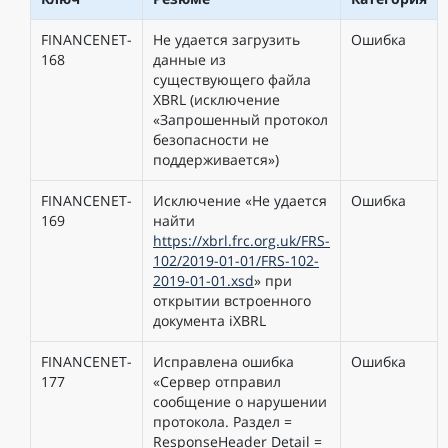
FINANCENET-
Не удается загрузить
Ошибка
168
данные из
существующего файла
XBRL (исключение
«Запрошенный протокол
безопасности не
поддерживается»)
FINANCENET-
Исключение «Не удается
Ошибка
169
найти
https://xbrl.frc.org.uk/FRS-
102/2019-01-01/FRS-102-
2019-01-01.xsd
» при
открытии встроенного
документа iXBRL
FINANCENET-
Исправлена ошибка
Ошибка
177
«Сервер отправил
сообщение о нарушении
протокола. Раздел =
ResponseHeader Detail =