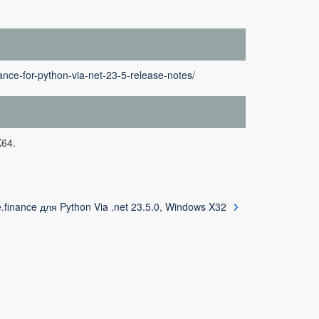
nce-for-python-via-net-23-5-release-notes/
X64.
.finance для Python Via .net 23.5.0, Windows X32