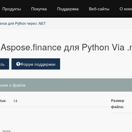
Продукты
Покупка
Поддержка
Веб‑сайты
О ком
ance для Python через .NET
Aspose.finance для Python Via .
ть
Форум поддержки
ения о файле
тьs:
Размер
14
файла:
, 2023