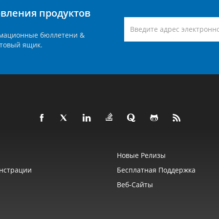
вления продуктов
мационные бюллетени &
товый ящик.
Новые Релизы
нстрации
Бесплатная Поддержка
Веб‑сайты