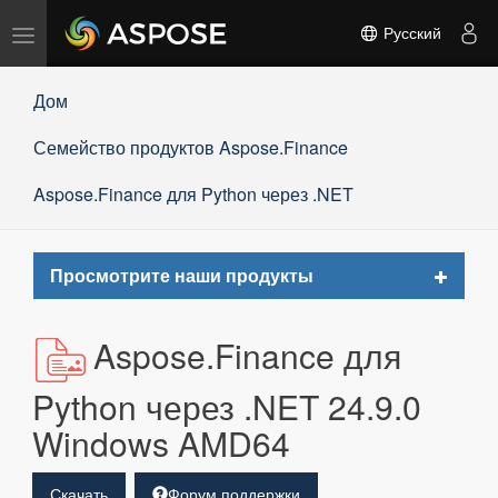
Переключить
Русский
навигацию
Дом
Семейство продуктов Aspose.Finance
Aspose.Finance для Python через .NET
Toggle
Просмотрите наши продукты
navigat
Aspose.Finance для
Python через .NET 24.9.0
Windows AMD64
Скачать
Форум поддержки