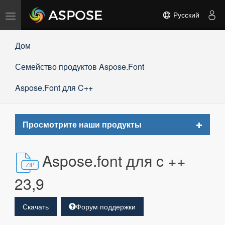
Переключить
Русский
навигацию
Дом
Семейство продуктов Aspose.Font
Aspose.Font для C++
Toggle
Просмотрите наши продукты
navigat
Aspose.font для c ++
23,9
Скачать
Форум поддержки