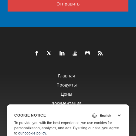
Отправить
Главная
Продукты
Цены
Документация
Бесплатная Поддержка
COOKIE NOTICE
To provide you with the best experience, we use cookies for
personalization, analytics, and ads. By using our site, you agree
Платная Поддержка
to
our cookie policy
.