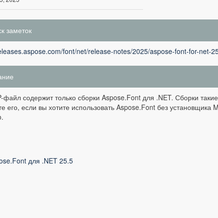
к заметок
releases.aspose.com/font/net/release-notes/2025/aspose-font-for-net-2
ание
P-файл содержит только сборки Aspose.Font для .NET. Сборки такие
те его, если вы хотите использовать Aspose.Font без установщика M
.
ose.Font для .NET 25.5