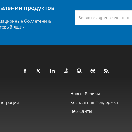
вления продуктов
мационные бюллетени &
товый ящик.
Новые Релизы
нстрации
Бесплатная Поддержка
Веб‑сайты