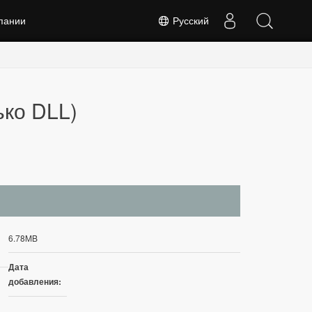
пании
Русский
ько DLL)
6.78MB
Дата
добавления: