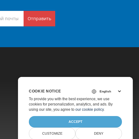
Отправить
COOKIE NOTICE
Цены
To provide you with the best experience, we use
cookies for personalization, analytics, and ads. By
Платная Поддержка
using our site, you agree to
our cookie policy
.
О Компании
ACCEPT
CUSTOMIZE
DENY