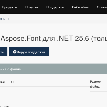
Продукты
Покупка
Поддержка
Веб‑сайты
О ком
ля .NET
Aspose.Font для .NET 25.6 (тол
ть
Форум поддержки
ения о файле
тьs:
Размер
11
файла:
5, 2025