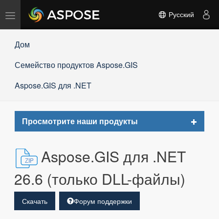
Переключить
Русский
навигацию
Дом
Семейство продуктов Aspose.GIS
Aspose.GIS для .NET
Toggle
Просмотрите наши продукты
navigat
Aspose.GIS для .NET
26.6 (только DLL-файлы)
Скачать
Форум поддержки