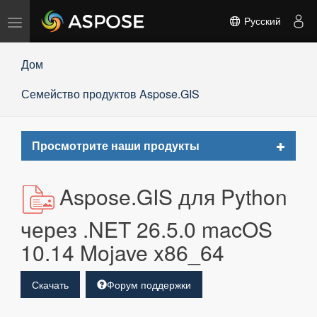
Переключить
Русский
навигацию
Дом
Семейство продуктов Aspose.GIS
Toggle
Просмотрите наши продукты
navigat
Aspose.GIS для Python
через .NET 26.5.0 macOS
10.14 Mojave x86_64
Скачать
Форум поддержки