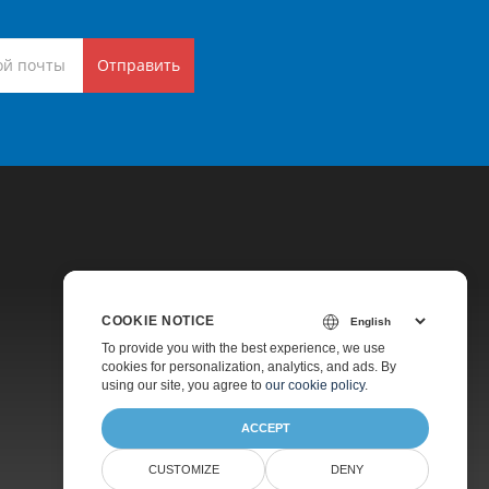
Отправить
COOKIE NOTICE
Цены
To provide you with the best experience, we use
cookies for personalization, analytics, and ads. By
Платная Поддержка
using our site, you agree to
our cookie policy
.
О Компании
ACCEPT
CUSTOMIZE
DENY