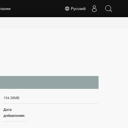
пании
Русский
194.38MB
Дата
добавления: