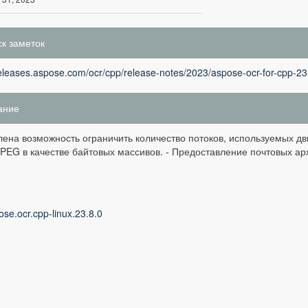
к заметок
releases.aspose.com/ocr/cpp/release-notes/2023/aspose-ocr-for-cpp-23
ание
лена ​​возможность ограничить количество потоков, используемых 
PEG в качестве байтовых массивов. - Предоставление почтовых арх
se.ocr.cpp-linux.23.8.0