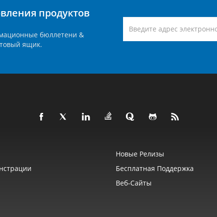
вления продуктов
мационные бюллетени &
товый ящик.
Новые Релизы
нстрации
Бесплатная Поддержка
Веб‑сайты