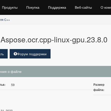
Продукты
Покупка
Поддержка
Веб‑сайты
О ком
ля C++
Aspose.ocr.cpp-linux-gpu.23.8.0
ть
Форум поддержки
ения о файле
тьs:
Размер
59
файла:
 31, 2023