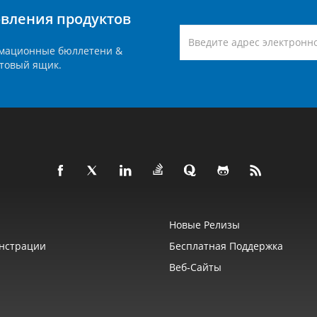
вления продуктов
мационные бюллетени &
товый ящик.
Новые Релизы
нстрации
Бесплатная Поддержка
Веб‑сайты