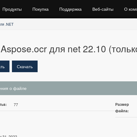
Продукты
Покупка
Поддержка
Веб‑сайты
О ком
ля .NET
Aspose.ocr для net 22.10 (тольк
ть
Скачать
ения о файле
тьs:
Размер
77
файла:
r 31, 2022