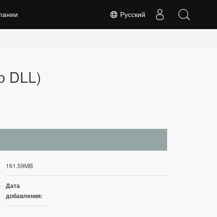
пании
Русский
о DLL)
161.59MB
Дата
добавления: