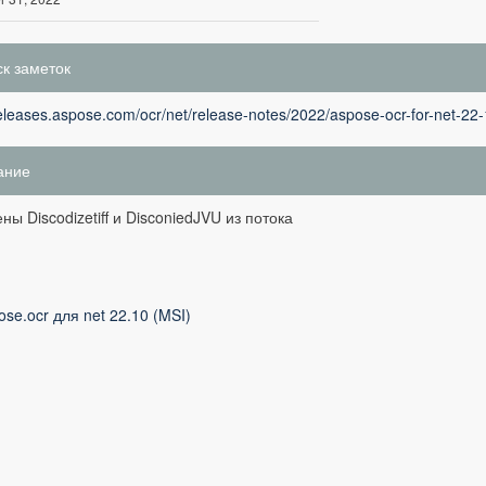
к заметок
releases.aspose.com/ocr/net/release-notes/2022/aspose-ocr-for-net-22-
ание
ны Discodizetiff и DisconiedJVU из потока
ose.ocr для net 22.10 (MSI)