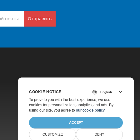
Отправить
COOKIE NOTICE
Цены
To provide you with the best experience, we use
cookies for personalization, analytics, and ads. By
Платная Поддержка
using our site, you agree to
our cookie policy
.
О Компании
ACCEPT
CUSTOMIZE
DENY