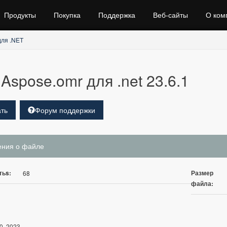
Продукты
Покупка
Поддержка
Веб‑сайты
О ком
ля .NET
Aspose.omr для .net 23.6.1
ть
Форум поддержки
ения о файле
тьs:
Размер
68
файла:
0, 2023