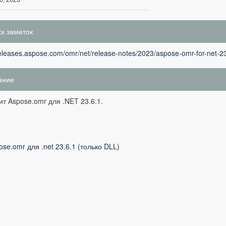
к заметок
releases.aspose.com/omr/net/release-notes/2023/aspose-omr-for-net-23
ание
т Aspose.omr для .NET 23.6.1.
ose.omr для .net 23.6.1 (только DLL)