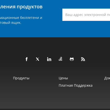
вления продуктов
мационные бюллетени и
товый ящик.
Продукты
Цены
До
Платная Поддержка