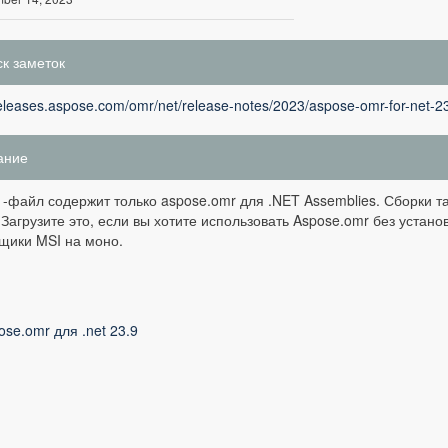
к заметок
releases.aspose.com/omr/net/release-notes/2023/aspose-omr-for-net-23
ание
p -файл содержит только aspose.omr для .NET Assemblies. Сборки та
 Загрузите это, если вы хотите использовать Aspose.omr без устано
щики MSI на моно.
ose.omr для .net 23.9