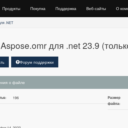
Продукты
Покупка
Поддержка
Веб‑сайты
О ком
ля .NET
Aspose.omr для .net 23.9 (тольк
ть
Форум поддержки
ения о файле
тьs:
Размер
196
файла:
ber 14, 2023