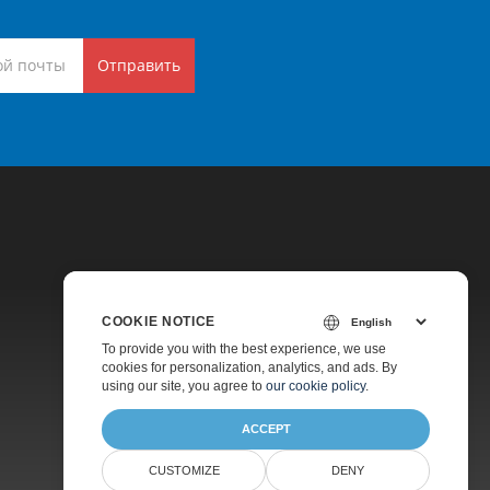
Отправить
COOKIE NOTICE
Цены
To provide you with the best experience, we use
cookies for personalization, analytics, and ads. By
Платная Поддержка
using our site, you agree to
our cookie policy
.
О Компании
ACCEPT
CUSTOMIZE
DENY