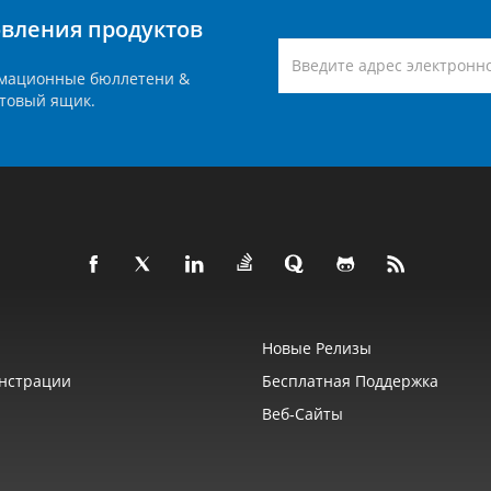
вления продуктов
мационные бюллетени &
товый ящик.
Новые Релизы
нстрации
Бесплатная Поддержка
Веб‑сайты