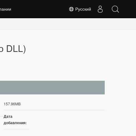
пании
Русский
о DLL)
157.96MB
Дата
добавления: