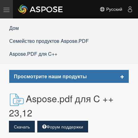
Переключить
Русский
навигацию
Дом
Семейство продуктов Aspose.PDF
Aspose.PDF для C++
Toggle
Просмотрите наши продукты
navigat
Aspose.pdf для C ++
23,12
Скачать
Форум поддержки