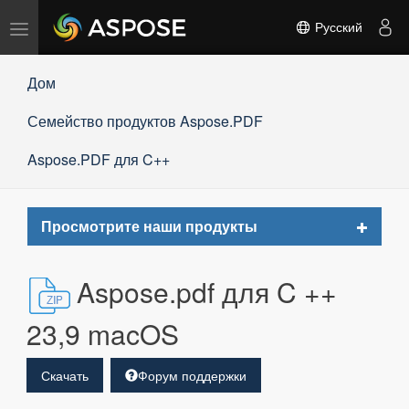
Переключить
Русский
навигацию
Дом
Семейство продуктов Aspose.PDF
Aspose.PDF для C++
Toggle
Просмотрите наши продукты
navigat
Aspose.pdf для C ++
23,9 macOS
Скачать
Форум поддержки