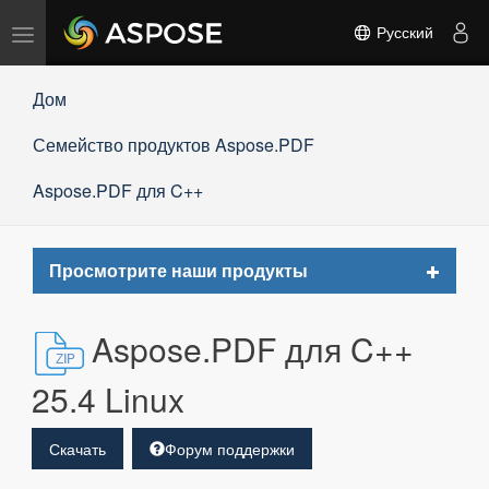
Переключить
Русский
навигацию
Дом
Семейство продуктов Aspose.PDF
Aspose.PDF для C++
Toggle
Просмотрите наши продукты
navigat
Aspose.PDF для C++
25.4 Linux
Скачать
Форум поддержки