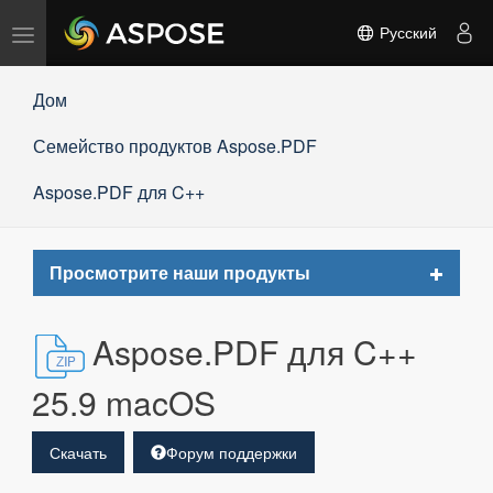
Переключить
Русский
навигацию
Дом
Семейство продуктов Aspose.PDF
Aspose.PDF для C++
Toggle
Просмотрите наши продукты
navigat
Aspose.PDF для C++
25.9 macOS
Скачать
Форум поддержки