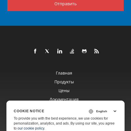
Отправить
Главная
Продукты
Цены
Документация
Бесплатная Поддержка
COOKIE NOTICE
To provide you with the best experience, we use cookies for
personalization, analytics, and ads. By using our site, you agree
Платная Поддержка
to
our cookie policy
.