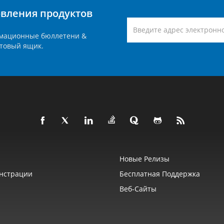
вления продуктов
мационные бюллетени &
товый ящик.
Новые Релизы
нстрации
Бесплатная Поддержка
Веб‑сайты