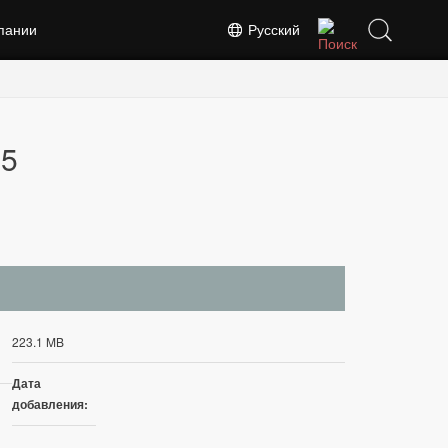
пании
Русский
.5
223.1 MB
Дата
добавления: