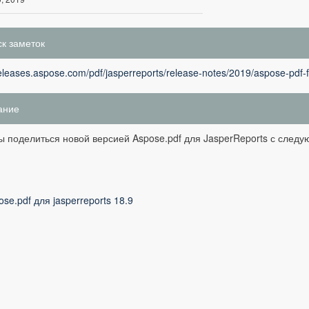
к заметок
releases.aspose.com/pdf/jasperreports/release-notes/2019/aspose-pdf-f
ание
 поделиться новой версией Aspose.pdf для JasperReports с след
ose.pdf для jasperreports 18.9