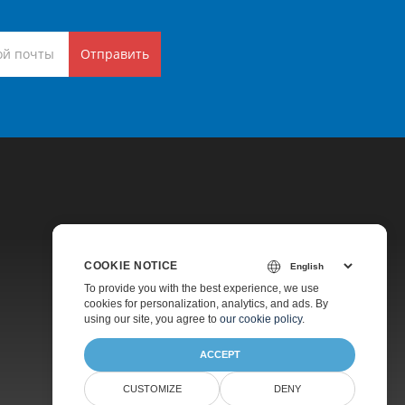
Отправить
COOKIE NOTICE
Цены
To provide you with the best experience, we use
cookies for personalization, analytics, and ads. By
Платная Поддержка
using our site, you agree to
our cookie policy
.
О Компании
ACCEPT
CUSTOMIZE
DENY