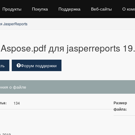
Продукты
Покупка
Поддержка
Веб‑сайты
О ком
я JasperReports
Aspose.pdf для jasperreports 19
ть
Форум поддержки
ения о файле
тьs:
Размер
134
файла:
, 2019