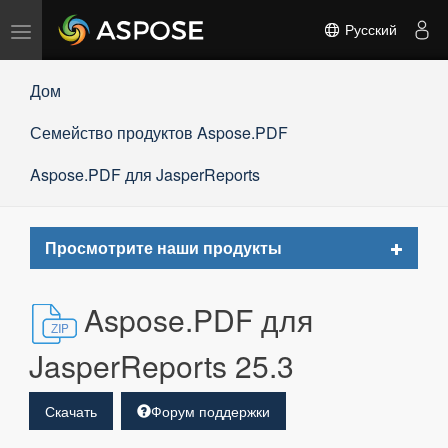
Переключить
Русский
навигацию
Дом
Семейство продуктов Aspose.PDF
Aspose.PDF для JasperReports
Toggle
Просмотрите наши продукты
navigat
Aspose.PDF для
JasperReports 25.3
Скачать
Форум поддержки