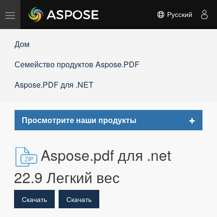
Переключить
Русский
навигацию
Дом
Семейство продуктов Aspose.PDF
Aspose.PDF для .NET
Toggle
Просмотрите наши продукты
navigat
Aspose.pdf для .net
22.9 Легкий вес
Скачать
Скачать