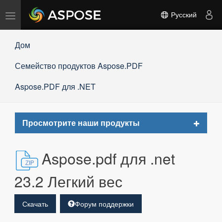
Переключить
Русский
навигацию
Дом
Семейство продуктов Aspose.PDF
Aspose.PDF для .NET
Toggle
Просмотрите наши продукты
navigat
Aspose.pdf для .net
23.2 Легкий вес
Скачать
Форум поддержки