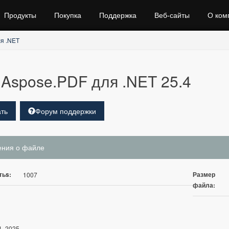
Продукты
Покупка
Поддержка
Веб‑сайты
О ком
я .NET
Aspose.PDF для .NET 25.4
ть
Форум поддержки
ения о файле
тьs:
Размер
1007
файла:
1, 2025