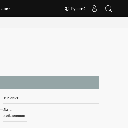
пании
Русский
195.86MB
Дата
добавления: