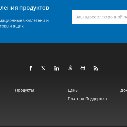
вления продуктов
мационные бюллетени и
товый ящик.
Продукты
Цены
До
Платная Поддержка