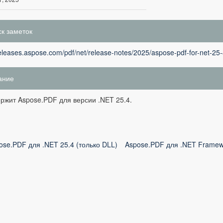
к заметок
releases.aspose.com/pdf/net/release-notes/2025/aspose-pdf-for-net-25-
ание
ржит Aspose.PDF для версии .NET 25.4.
ose.PDF для .NET 25.4 (только DLL)
Aspose.PDF для .NET Framewo