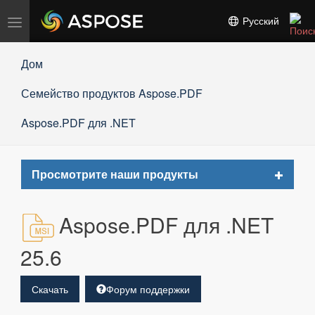
Переключить
Русский
навигацию
Дом
Семейство продуктов Aspose.PDF
Aspose.PDF для .NET
Toggle
Просмотрите наши продукты
navigat
Aspose.PDF для .NET
25.6
Скачать
Форум поддержки