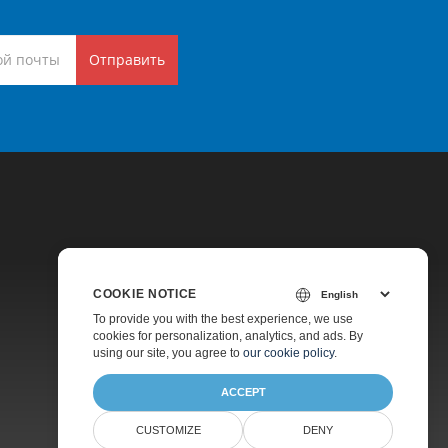
Отправить
COOKIE NOTICE
Цены
To provide you with the best experience, we use
cookies for personalization, analytics, and ads. By
Платная Поддержка
using our site, you agree to
our cookie policy
.
О Компании
ACCEPT
CUSTOMIZE
DENY