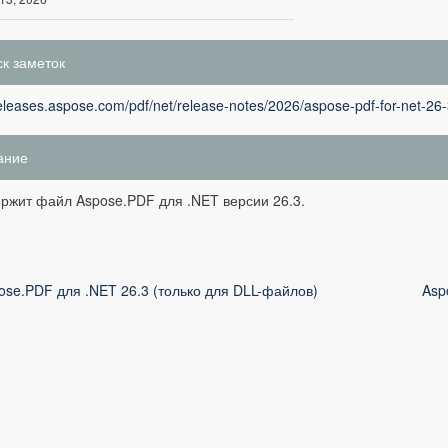
к заметок
releases.aspose.com/pdf/net/release-notes/2026/aspose-pdf-for-net-26-
ание
ржит файл Aspose.PDF для .NET версии 26.3.
ose.PDF для .NET 26.3 (только для DLL-файлов)
Asp