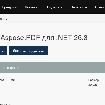
Продукты
Покупка
Поддержка
Веб‑сайты
О ком
я .NET
Aspose.PDF для .NET 26.3
ть
Форум поддержки
ения о файле
тьs:
Размер
298
файла:
13, 2026