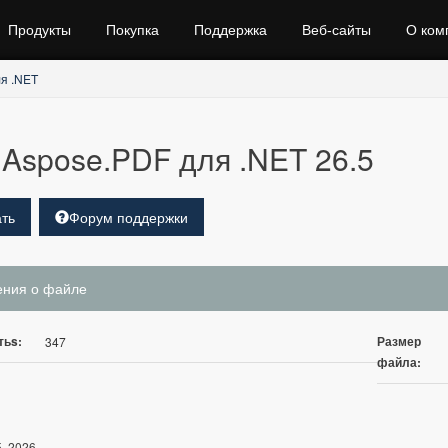
Продукты
Покупка
Поддержка
Веб‑сайты
О ком
я .NET
Aspose.PDF для .NET 26.5
ть
Форум поддержки
ения о файле
тьs:
Размер
347
файла:
, 2026