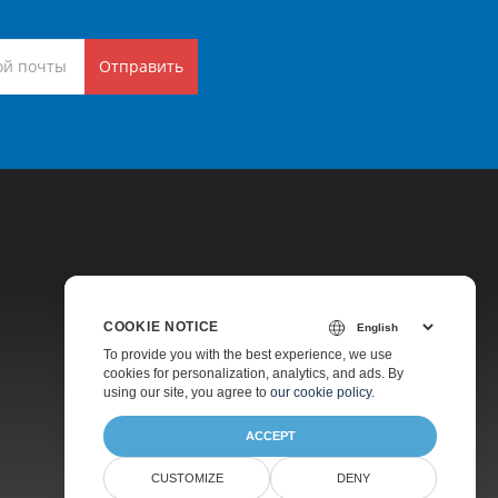
Отправить
COOKIE NOTICE
Цены
To provide you with the best experience, we use
cookies for personalization, analytics, and ads. By
Платная Поддержка
using our site, you agree to
our cookie policy
.
О Компании
ACCEPT
CUSTOMIZE
DENY