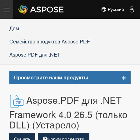
Переключить
Русский
навигацию
Дом
Семейство продуктов Aspose.PDF
Aspose.PDF для .NET
Toggle
Просмотрите наши продукты
navigat
Aspose.PDF для .NET
Framework 4.0 26.5 (только
DLL) (Устарело)
Скачать
Форум поддержки