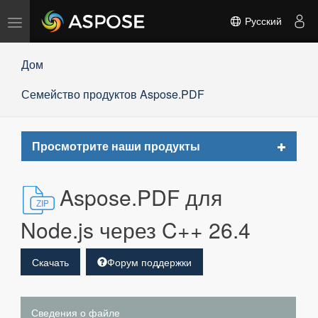
Переключить
Русский
навигацию
Дом
Семейство продуктов Aspose.PDF
Toggle
Просмотрите наши продукты
navigat
Aspose.PDF для
Node.js через C++ 26.4
Скачать
Форум поддержки
Сведения о файле