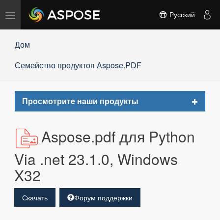
Переключить
Русский
навигацию
Дом
Семейство продуктов Aspose.PDF
Toggle
Просмотрите наши продукты
navigat
Aspose.pdf для Python
Via .net 23.1.0, Windows
X32
Скачать
Форум поддержки