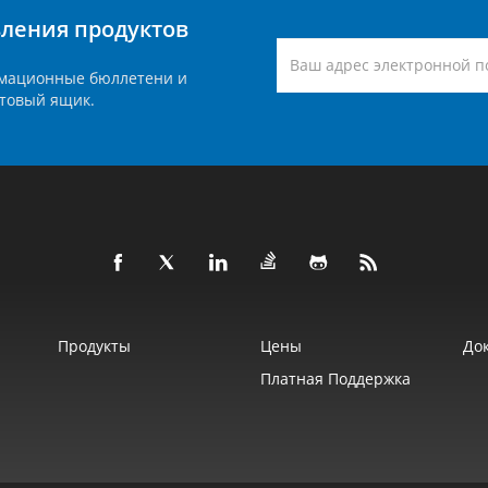
вления продуктов
мационные бюллетени и
товый ящик.
Продукты
Цены
До
Платная Поддержка