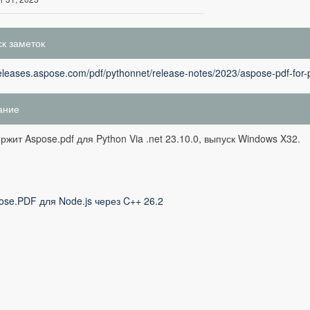
к заметок
releases.aspose.com/pdf/pythonnet/release-notes/2023/aspose-pdf-for-
ание
ржит Aspose.pdf для Python Via .net 23.10.0, выпуск Windows X32.
ose.PDF для Node.js через C++ 26.2