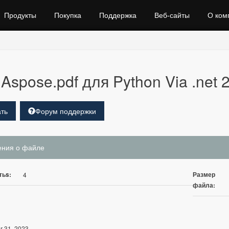
Продукты
Покупка
Поддержка
Веб‑сайты
О ком
Aspose.pdf для Python Via .net 
ть
Форум поддержки
ения о файле
тьs:
Размер
4
файла:
r 31, 2023