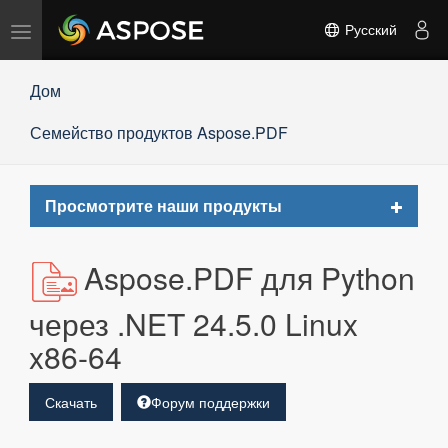
Переключить
Русский
навигацию
Дом
Семейство продуктов Aspose.PDF
Toggle
Просмотрите наши продукты
navigat
Aspose.PDF для Python
через .NET 24.5.0 Linux
x86-64
Скачать
Форум поддержки