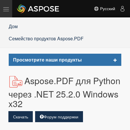
Переключить
Русский
навигацию
Дом
Семейство продуктов Aspose.PDF
Toggle
Просмотрите наши продукты
navigat
Aspose.PDF для Python
через .NET 25.2.0 Windows
x32
Скачать
Форум поддержки