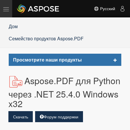
Переключить
Русский
навигацию
Дом
Семейство продуктов Aspose.PDF
Toggle
Просмотрите наши продукты
navigat
Aspose.PDF для Python
через .NET 25.4.0 Windows
x32
Скачать
Форум поддержки