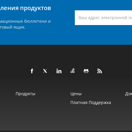
вления продуктов
мационные бюллетени и
товый ящик.
Продукты
Цены
До
Платная Поддержка