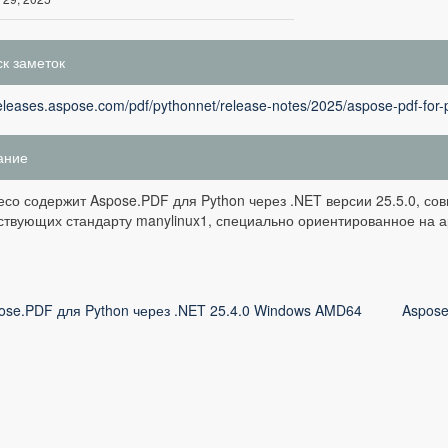
к заметок
releases.aspose.com/pdf/pythonnet/release-notes/2025/aspose-pdf-for-
ание
есо содержит Aspose.PDF для Python через .NET версии 25.5.0, сов
ствующих стандарту manylinux1, специально ориентированное на а
ose.PDF для Python через .NET 25.4.0 Windows AMD64
Aspose