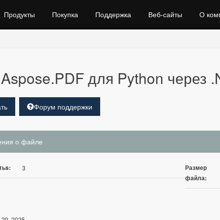
Продукты
Покупка
Поддержка
Веб‑сайты
О ком
Aspose.PDF для Python через .N
ть
Форум поддержки
ения о файле
тьs:
Размер
3
файла:
 29, 2025