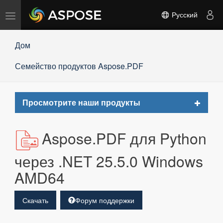
Переключить
Русский
навигацию
Дом
Семейство продуктов Aspose.PDF
Toggle
Просмотрите наши продукты
navigat
Aspose.PDF для Python
через .NET 25.5.0 Windows
AMD64
Скачать
Форум поддержки