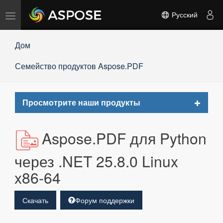
Переключить
Русский
навигацию
Дом
Семейство продуктов Aspose.PDF
Toggle
Просмотрите наши продукты
navigat
Aspose.PDF для Python
через .NET 25.8.0 Linux
x86-64
Скачать
Форум поддержки