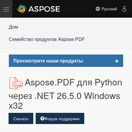
Переключить
Русский
навигацию
Дом
Семейство продуктов Aspose.PDF
Toggle
Просмотрите наши продукты
navigat
Aspose.PDF для Python
через .NET 26.5.0 Windows
x32
Скачать
Форум поддержки