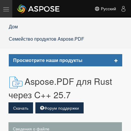
Переключить
Русский
навигацию
Дом
Семейство продуктов Aspose.PDF
Toggle
Просмотрите наши продукты
navigat
Aspose.PDF для Rust
через C++ 25.7
Скачать
Форум поддержки
Сведения о файле