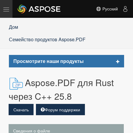
Переключить
Русский
навигацию
Дом
Семейство продуктов Aspose.PDF
Toggle
Просмотрите наши продукты
navigat
Aspose.PDF для Rust
через C++ 25.8
Скачать
Форум поддержки
Сведения о файле