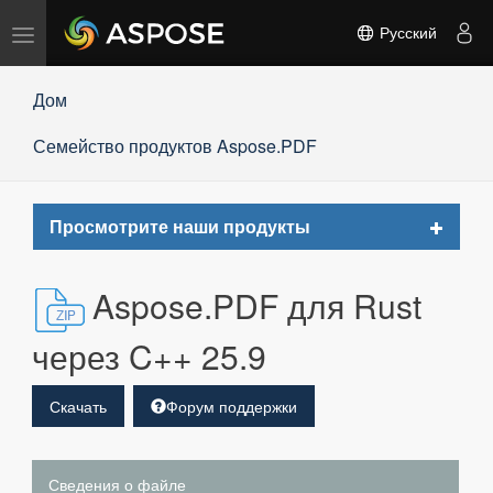
Переключить
Русский
навигацию
Дом
Семейство продуктов Aspose.PDF
Toggle
Просмотрите наши продукты
navigat
Aspose.PDF для Rust
через C++ 25.9
Скачать
Форум поддержки
Сведения о файле