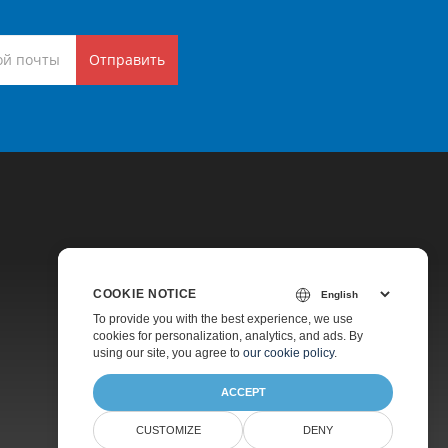
Отправить
COOKIE NOTICE
Цены
To provide you with the best experience, we use
cookies for personalization, analytics, and ads. By
Платная Поддержка
using our site, you agree to
our cookie policy
.
О Компании
ACCEPT
CUSTOMIZE
DENY