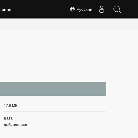
пании
Русский
17.6 MB
Дата
добавления: