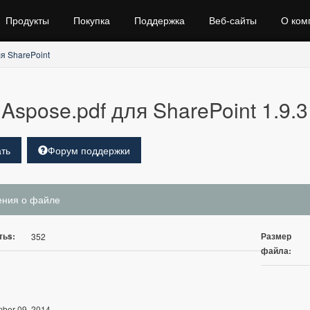
Продукты
Покупка
Поддержка
Веб‑сайты
О ком
я SharePoint
Aspose.pdf для SharePoint 1.9.3
ть
Форум поддержки
ения о файле
тьs:
Размер
352
файла:
ber 09, 2014