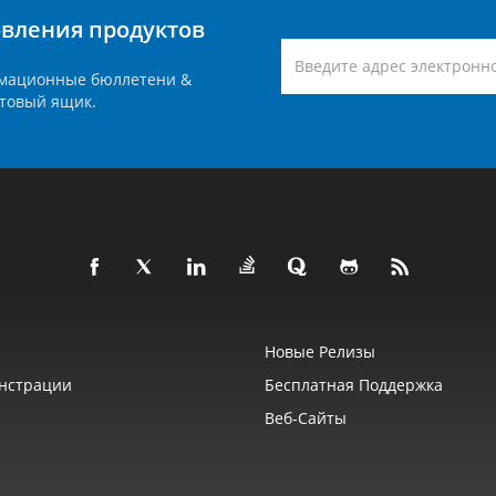
вления продуктов
мационные бюллетени &
товый ящик.
Новые Релизы
нстрации
Бесплатная Поддержка
Веб‑сайты