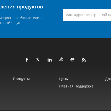
вления продуктов
мационные бюллетени и
товый ящик.
Продукты
Цены
До
Платная Поддержка