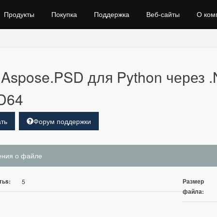
Продукты
Покупка
Поддержка
Веб‑сайты
О ком
Aspose.PSD для Python через .
D64
ть
Форум поддержки
ения о файле
тьs:
Размер
5
файла: