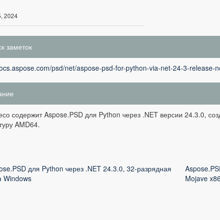
, 2024
к заметок
docs.aspose.com/psd/net/aspose-psd-for-python-via-net-24-3-release-n
ание
есо содержит Aspose.PSD для Python через .NET версии 24.3.0, с
туру AMD64.
ose.PSD для Python через .NET 24.3.0, 32-разрядная
Aspose.PS
я Windows
Mojave x8