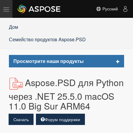
Переключить
Русский
навигацию
Дом
Семейство продуктов Aspose.PSD
Toggle
Просмотрите наши продукты
navigat
Aspose.PSD для Python
через .NET 25.5.0 macOS
11.0 Big Sur ARM64
Скачать
Форум поддержки