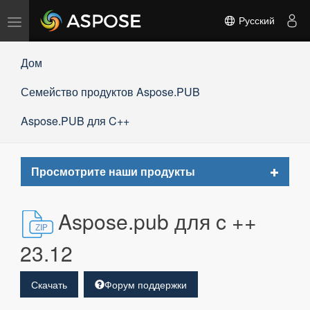
Переключить
Русский
навигацию
Дом
Семейство продуктов Aspose.PUB
Aspose.PUB для C++
Toggle
Просмотрите наши продукты
navigat
Aspose.pub для c ++
23.12
Скачать
Форум поддержки